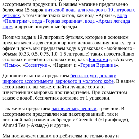
ассортимента продукции. В нашем магазине представлено
более чем 15 марок
питьевой воды для кулеров в 19 литровых
бутылях
, в том числе таких хитов, как вода «Архыз»,
вода
«Пилигрим»
,
вода «Горная вершина»
,
вода «Архыз легенда
гор»
, и другие популярные бренды.
Помимо воды в 19 литровых бутылях, которые в основном
предназначены для стационарного использования под кулер в
офисе и дома, мы предлагаем воду в упаковках «мобильного»
объема (0.33, 0.5, 0.75, 1.0, 1.5 литровые) таких известнейших
столовых и лечебно-столовых вод, как «
Боржоми
», «Архыз»,
«
Псыж
», «
Ессентуки
», «Нарзан» и «
Горная Вершина
».
Дополнительно мы предлагаем
бесплатную доставку
широкого ассортимента, зернового и молотого кофе
. В нашем
ассортименте вы можете найти лучшие сорта от
известнейших мировых производителей. При совместном
заказе с водой, бесплатная доставка от 1 упаковки.
Так же мы предлагаем
чай зеленый, черный
, травяной. В
ассортименте представлен как пакетированный, так и
листовой чай различных брендов: Greenfield («Гринфилд»),
Ahmad Tea («Ахмад») и другие.
Мы поставляем нашим потребителям не только воду и