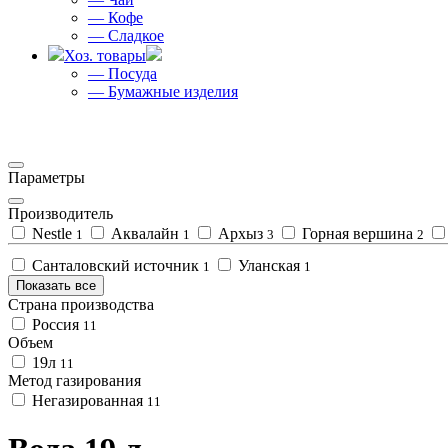
— Кофе
— Сладкое
Хоз. товары
— Посуда
— Бумажные изделия
Параметры
Производитель
Nestle
Аквалайн
Архыз
Горная вершина
1
1
3
2
Санталовский источник
Уланская
1
1
Показать все
Страна производства
Россия
11
Объем
19л
11
Метод газирования
Негазированная
11