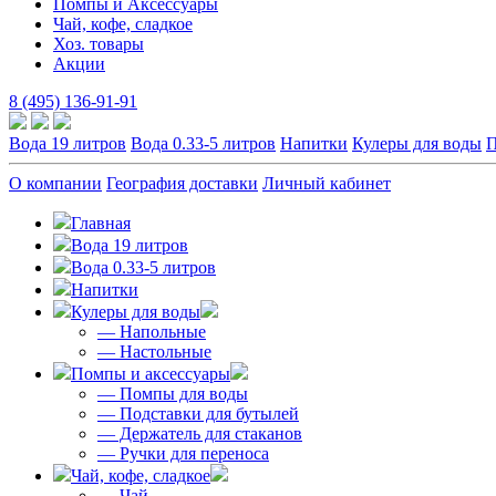
Помпы и Аксессуары
Чай, кофе, сладкое
Хоз. товары
Акции
8 (495) 136-91-91
Вода 19 литров
Вода 0.33-5 литров
Напитки
Кулеры для воды
П
О компании
География доставки
Личный кабинет
Главная
Вода 19 литров
Вода 0.33-5 литров
Напитки
Кулеры для воды
— Напольные
— Настольные
Помпы и аксессуары
— Помпы для воды
— Подставки для бутылей
— Держатель для стаканов
— Ручки для переноса
Чай, кофе, сладкое
— Чай