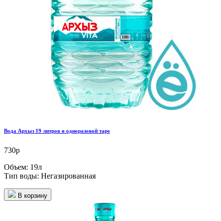
Вода Архыз 19 литров в одноразовой таре
730р
Объем:
19л
Тип воды:
Негазированная
В корзину