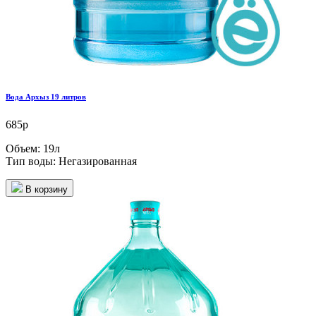
Вода Архыз 19 литров
685р
Объем:
19л
Тип воды:
Негазированная
В корзину