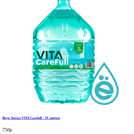
Вода Архыз VITA Carefull - 19 литров
750р